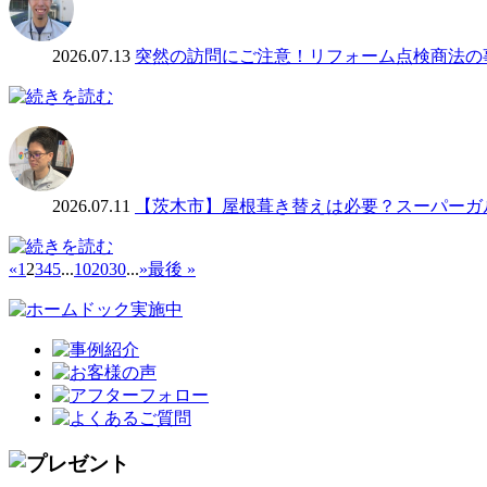
2026.07.13
突然の訪問にご注意！リフォーム点検商法の
2026.07.11
【茨木市】屋根葺き替えは必要？スーパーガ
«
1
2
3
4
5
...
10
20
30
...
»
最後 »