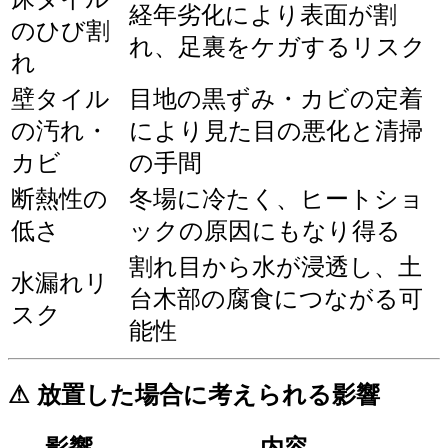
経年劣化により表面が割
のひび割
れ、足裏をケガするリスク
れ
壁タイル
目地の黒ずみ・カビの定着
の汚れ・
により見た目の悪化と清掃
カビ
の手間
断熱性の
冬場に冷たく、ヒートショ
低さ
ックの原因にもなり得る
割れ目から水が浸透し、土
水漏れリ
台木部の腐食につながる可
スク
能性
⚠ 放置した場合に考えられる影響
影響
内容