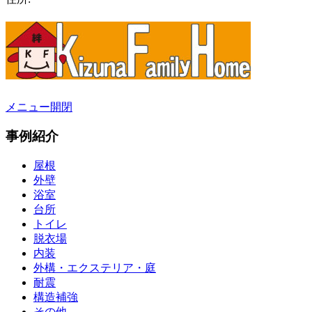
メニュー開閉
事例紹介
屋根
外壁
浴室
台所
トイレ
脱衣場
内装
外構・エクステリア・庭
耐震
構造補強
その他