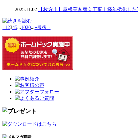
2025.11.02
【枚方市】屋根葺き替え工事｜経年劣化した
«
1
2
3
4
5
...
10
20
...
»
最後 »