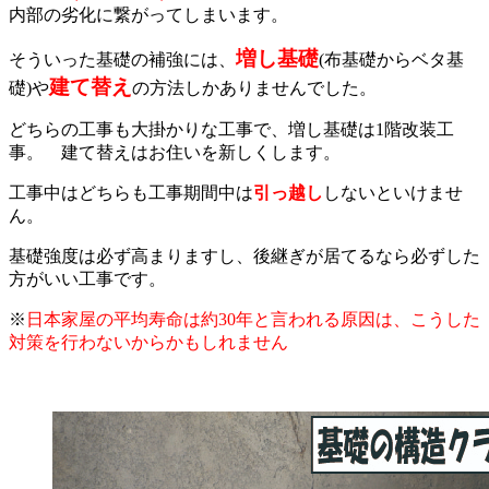
内部の劣化に繋がってしまいます。
増し基礎
そういった基礎の補強には、
(布基礎からベタ基
建て替え
礎)や
の方法しかありませんでした。
どちらの工事も大掛かりな工事で、増し基礎は1階改装工
事。 建て替えはお住いを新しくします。
工事中はどちらも工事期間中は
引っ越し
しないといけませ
ん。
基礎強度は必ず高まりますし、後継ぎが居てるなら必ずした
方がいい工事です。
※
日本家屋の平均寿命は約30年と言われる原因は、こうした
対策を行わないからかもしれません