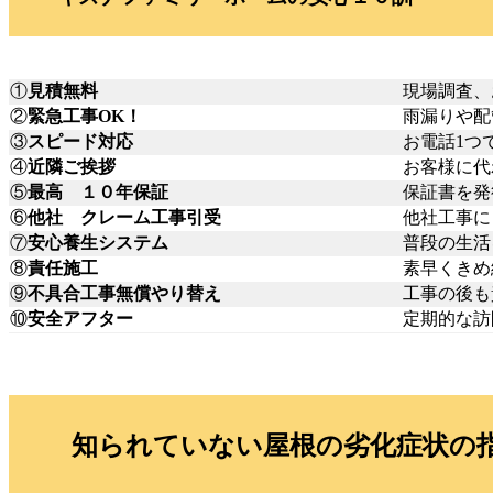
①
見積無料
現場調査、
②
緊急工事OK！
雨漏りや配
③
スピード対応
お電話1つ
④
近隣ご挨拶
お客様に代
⑤
最高 １０年保証
保証書を発
⑥
他社 クレーム工事引受
他社工事に
⑦
安心養生システム
普段の生活
⑧
責任施工
素早くきめ
⑨
不具合工事無償やり替え
工事の後も
⑩
安全アフター
定期的な訪
知られていない屋根の劣化症状の