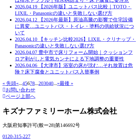
は排水トラブル｜排水桝詰まり・床下腐食に要注意
2026.04.19
【2026年版】ユニットバス比較｜TOTO・
LIXIL・Panasonicの違いと失敗しない選び方
2026.04.12
【2026年最新】原油高騰の影響で住宅設備
に異変…ユニットバス・トイレ・塗料の供給状況につ
いて
2026.04.10
【キッチン比較2026】LIXIL・クリナップ・
Panasonicの違いと失敗しない選び方
2026.04.07
豊中市で床リフォーム開始｜クッションフ
ロア剥がしと電気カンナによる下地調整の重要性
2026.04.06
【大津市】浴室の床が沈む…それ放置は危
険？床下腐食とユニットバス入替事例
« 先頭
«
...
4
5
6
7
8
...
20
30
40
...
»
最後 »
お問い合わせ
ページ上部へ
キズナファミリーホーム株式会社
大阪府知事許可(般ー28)第146692号
0120-315-227