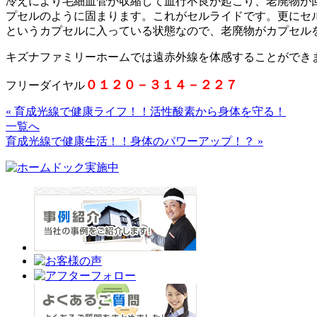
冷えにより毛細血管が収縮して血行不良が起こり、老廃物が
プセルのように固まります。これがセルライドです。更にセ
というカプセルに入っている状態なので、老廃物がカプセル
キズナファミリーホームでは遠赤外線を体感することができ
０１２０－３１４－２２７
フリーダイヤル
« 育成光線で健康ライフ！！活性酸素から身体を守る！
一覧へ
育成光線で健康生活！！身体のパワーアップ！？ »