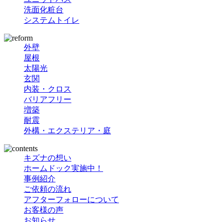
洗面化粧台
システムトイレ
外壁
屋根
太陽光
玄関
内装・クロス
バリアフリー
増築
耐震
外構・エクステリア・庭
キズナの想い
ホームドック実施中！
事例紹介
ご依頼の流れ
アフターフォローについて
お客様の声
お知らせ